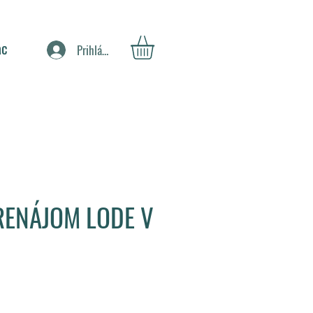
ac
Prihlásiť sa
RENÁJOM LODE V