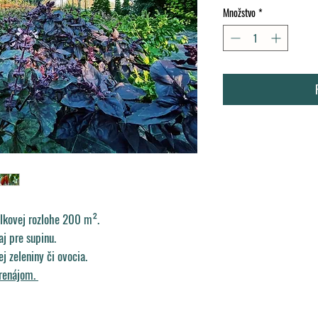
Množstvo
*
elkovej rozlohe 200 m².
j pre supinu.
j zeleniny či ovocia.
renájom.